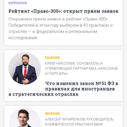
Клиент получает письмо с ссылкой на форму для
номинации в одной анкете);
ЮРРЫНОК
Остальные билеты можно приобрести
прохождения опроса.
финансовые документы — подтверждение
Рейтинг «Право-300»: открыт прием заявок
дополнительно на
event.pravo.ru
.
В случае, если клиент не получил/не открыл письмо,
выручки (при участии в финансово-кадровом
Открываем прием заявок в рейтинг «Право-300».
делается повторная рассылка по электронной
рэнкинге) в разделе «Загрузка документов»;
Победителей в этом году выберем в 42 практиках и
почте.
штатное расписание — подтверждение
отраслях — в федеральном и региональном
количества юристов (при участии в финансово-
В случае, если участник указал контактный номер
исследовании.
кадровом рэнкинге) в разделе «Загрузка
телефона клиента, делается рассылка в
документов».
мессенджерах.
Также организаторы рейтинга оставляют за собой
МНЕНИЕ
право позвонить клиенту.
ЮРИЙ НИКОЛАЕВ, ОСНОВАТЕЛЬ И
УПРАВЛЯЮЩИЙ ПАРТНЕР МКА «НИКОЛАЕВ
И ПАРТНЕРЫ»
Что изменил закон № 51 ФЗ в
правилах для иностранцев
в стратегических отраслях
МНЕНИЕ
АЛЕКСЕЙ ЧИЧИРЕНКОВ, РУКОВОДИТЕЛЬ
КОММЕРЧЕСКОЙ ПРАКТИКИ BBNP