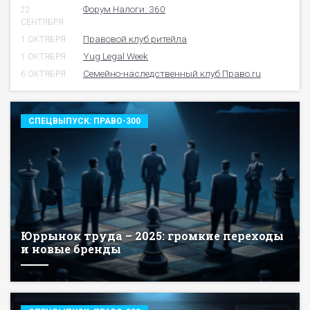
Форум Налоги: 360
22
СЕНТЯБРЯ
Правовой клуб ритейла
1 ОКТЯБРЯ
Yug Legal Week
1 ОКТЯБРЯ
Семейно-наследственный клуб Право.ru
6 ОКТЯБРЯ
СПЕЦВЫПУСК: ПРАВО-300
Юррынок труда – 2025: громкие переходы
и новые бренды