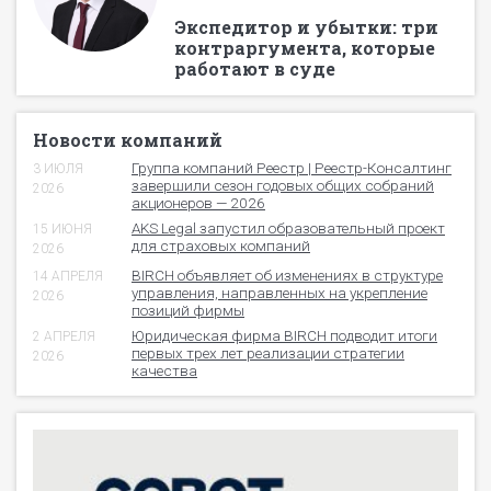
Экспедитор и убытки: три
контраргумента, которые
работают в суде
Новости компаний
Группа компаний Реестр | Реестр-Консалтинг
3 ИЮЛЯ
завершили сезон годовых общих собраний
2026
акционеров — 2026
AKS Legal запустил образовательный проект
15 ИЮНЯ
для страховых компаний
2026
BIRCH объявляет об изменениях в структуре
14 АПРЕЛЯ
управления, направленных на укрепление
2026
позиций фирмы
Юридическая фирма BIRCH подводит итоги
2 АПРЕЛЯ
первых трех лет реализации стратегии
2026
качества