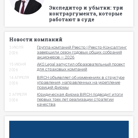
Экспедитор и убытки: три
контраргумента, которые
работают в суде
Новости компаний
Группа компаний Реестр | Реестр-Консалтинг
3 ИЮЛЯ
завершили сезон годовых общих собраний
2026
акционеров — 2026
AKS Legal запустил образовательный проект
15 ИЮНЯ
для страховых компаний
2026
BIRCH объявляет об изменениях в структуре
14 АПРЕЛЯ
управления, направленных на укрепление
2026
позиций фирмы
Юридическая фирма BIRCH подводит итоги
2 АПРЕЛЯ
первых трех лет реализации стратегии
2026
качества