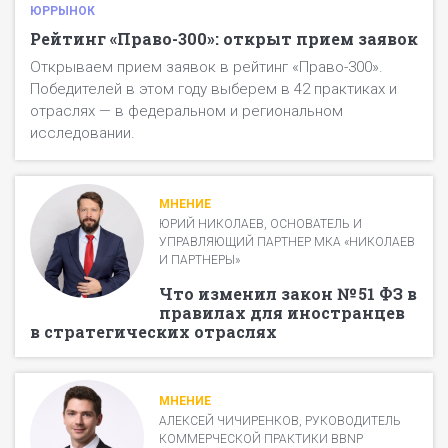
Клиент получает письмо с ссылкой на форму для
номинации в одной анкете);
ЮРРЫНОК
Остальные билеты можно приобрести
прохождения опроса.
финансовые документы — подтверждение
Рейтинг «Право-300»: открыт прием заявок
дополнительно на
event.pravo.ru
.
В случае, если клиент не получил/не открыл письмо,
выручки (при участии в финансово-кадровом
Открываем прием заявок в рейтинг «Право-300».
делается повторная рассылка по электронной
рэнкинге) в разделе «Загрузка документов»;
Победителей в этом году выберем в 42 практиках и
почте.
штатное расписание — подтверждение
отраслях — в федеральном и региональном
количества юристов (при участии в финансово-
В случае, если участник указал контактный номер
исследовании.
кадровом рэнкинге) в разделе «Загрузка
телефона клиента, делается рассылка в
документов».
мессенджерах.
Также организаторы рейтинга оставляют за собой
МНЕНИЕ
право позвонить клиенту.
ЮРИЙ НИКОЛАЕВ, ОСНОВАТЕЛЬ И
УПРАВЛЯЮЩИЙ ПАРТНЕР МКА «НИКОЛАЕВ
И ПАРТНЕРЫ»
Что изменил закон № 51 ФЗ в
правилах для иностранцев
в стратегических отраслях
МНЕНИЕ
АЛЕКСЕЙ ЧИЧИРЕНКОВ, РУКОВОДИТЕЛЬ
КОММЕРЧЕСКОЙ ПРАКТИКИ BBNP