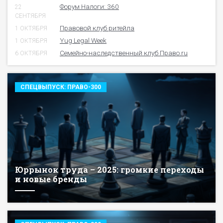
Форум Налоги: 360
22
СЕНТЯБРЯ
Правовой клуб ритейла
1 ОКТЯБРЯ
Yug Legal Week
1 ОКТЯБРЯ
Семейно-наследственный клуб Право.ru
6 ОКТЯБРЯ
СПЕЦВЫПУСК: ПРАВО-300
Юррынок труда – 2025: громкие переходы
и новые бренды