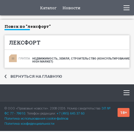
Каталог
Новости
Поиск по "лексфорт"
ЛЕКСФОРТ
ГРУППА
НЕДВИЖИМОСТЬ, ЗЕМЛЯ, СТРОИТЕЛЬСТВО (КОНСУЛЬТИРОВАНИЕ
HIGH MARKET)
ВЕРНУТЬСЯ НА ГЛАВНУЮ
© ООО «Правовые новости». 2008-2026. Номер свидетельства
ЭЛ №
18+
ФС 77 - 79910
. Телефон редакции:
+7 (495) 645 37 60
Политика использования cookie-файлов
Политика конфиденциальности