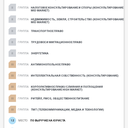
ГРУППА
НАЛОГОВОЕ КОНСУЛЬТИРОВАНИЕ И СПОРЫ (КОНСУЛЬТИРОВАНИЕ
MID MARKET)
ГРУППА
НЕДВИЖИМОСТЬ, ЗЕМЛЯ, СТРОИТЕЛЬСТВО (КОНСУЛЬТИРОВАНИЕ
MID MARKET)
ГРУППА
ТРАНСПОРТНОЕ ПРАВО
ГРУППА
ТРУДОВОЕ И МИГРАЦИОННОЕ ПРАВО
ГРУППА
ЭНЕРГЕТИКА
ГРУППА
АНТИМОНОПОЛЬНОЕ ПРАВО
ГРУППА
ИНТЕЛЛЕКТУАЛЬНАЯ СОБСТВЕННОСТЬ (КОНСУЛЬТИРОВАНИЕ)
ГРУППА
КОРПОРАТИВНОЕ ПРАВО/СЛИЯНИЯ И ПОГЛОЩЕНИЯ
(КОНСУЛЬТИРОВАНИЕ HIGH MARKET)
ГРУППА
РИТЕЙЛ, FMCG, ОБЩЕСТВЕННОЕ ПИТАНИЕ
ГРУППА
ТМТ (ТЕЛЕКОММУНИКАЦИИ, МЕДИА И ТЕХНОЛОГИИ)
12
МЕСТО
ПО ВЫРУЧКЕ НА ЮРИСТА