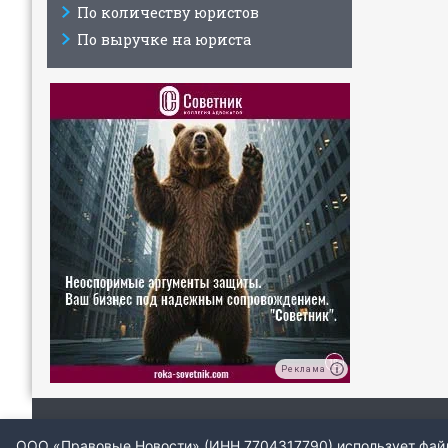
По количеству юристов
По выручке на юриста
Реклама
ООО «Правовые Новости» (ИНН 7704317790) использует файлы