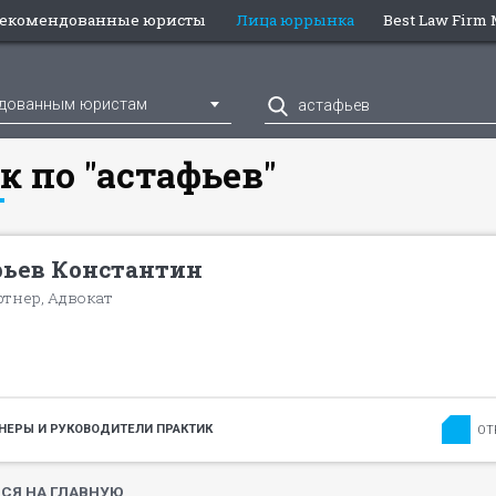
екомендованные юристы
Лица юррынка
Best Law Firm
ндованным юристам
к по "астафьев"
ьев Константин
ртнер, Адвокат
НЕРЫ И РУКОВОДИТЕЛИ ПРАКТИК
ОТ
СЯ НА ГЛАВНУЮ