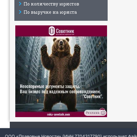
По количеству юристов
По выручке на юриста
Реклама
ООО «Правовые Новости» (ИНН 7704317790) использует файлы