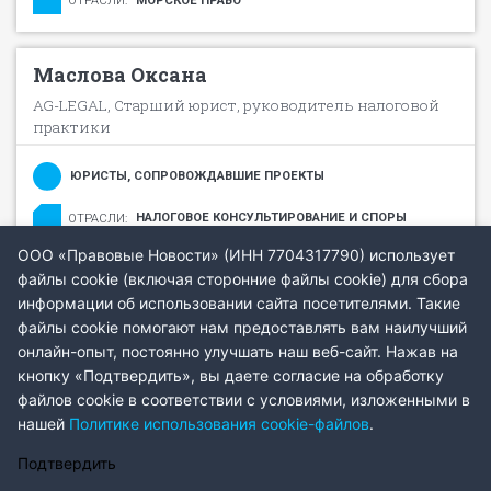
МОРСКОЕ ПРАВО
ОТРАСЛИ:
Маслова Оксана
AG-LEGAL, Старший юрист, руководитель налоговой
практики
ЮРИСТЫ, СОПРОВОЖДАВШИЕ ПРОЕКТЫ
НАЛОГОВОЕ КОНСУЛЬТИРОВАНИЕ И СПОРЫ
ОТРАСЛИ:
ООО «Правовые Новости» (ИНН 7704317790) использует
файлы cookie (включая сторонние файлы cookie) для сбора
ВЕРНУТЬСЯ НА ГЛАВНУЮ
информации об использовании сайта посетителями. Такие
файлы cookie помогают нам предоставлять вам наилучший
онлайн-опыт, постоянно улучшать наш веб-сайт. Нажав на
кнопку «Подтвердить», вы даете согласие на обработку
© ООО «Правовые новости». 2008-2026. Номер свидетельства
ЭЛ №
файлов cookie в соответствии с условиями, изложенными в
18+
ФС 77 - 79910
. Телефон редакции:
+7 (495) 645 37 60
нашей
Политике использования cookie-файлов
.
Политика использования cookie-файлов
Политика конфиденциальности
Подтвердить