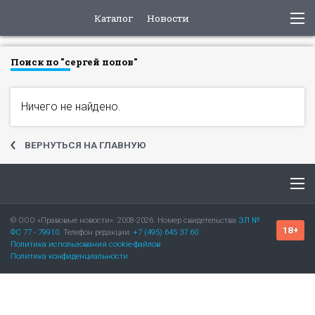
Каталог
Новости
Поиск по "сергей попов"
Ничего не найдено.
ВЕРНУТЬСЯ НА ГЛАВНУЮ
© ООО «Правовые новости». 2008-2026. Номер свидетельства
ЭЛ №
18+
ФС 77 - 79910
. Телефон редакции:
+7 (495) 645 37 60
Политика использования cookie-файлов
Политика конфиденциальности