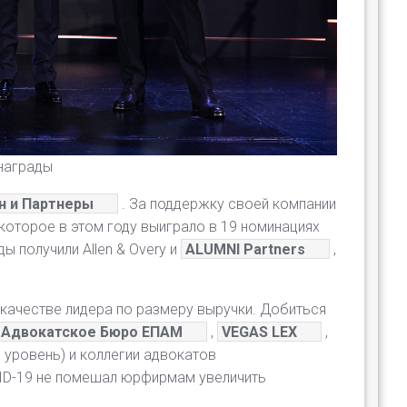
награды
н и Партнеры
. За поддержку своей компании
 которое в этом году выиграло в 19 номинациях
ы получили Allen & Overy и
ALUMNI Partners
,
в качестве лидера по размеру выручки. Добиться
Адвокатское Бюро ЕПАМ
,
VEGAS LEX
,
 уровень) и коллегии адвокатов
OVID-19 не помешал юрфирмам увеличить