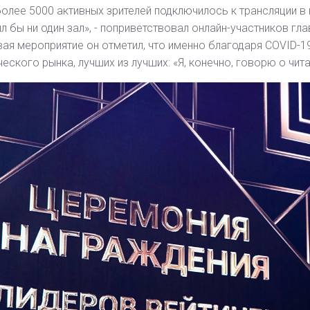
олее 5000 активных зрителей подключилось к трансляции в 
л бы ни один зал», - поприветствовал онлайн-участников гл
ая мероприятие он отметил, что именно благодаря COVID-1
еского рынка, лучших из лучших: «Я, конечно, говорю о чита