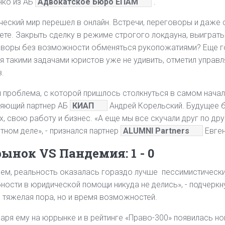
нко из АБ
Адвокатское Бюро ЕПАМ
.
еский мир перешел в онлайн. Встречи, переговоры и даже 
ете. Закрыть сделку в режиме строгого локдауна, выиграть
воры без возможности обменяться рукопожатиями? Еще го
я такими задачами юристов уже не удивить, отметил управля
.
 проблема, с которой пришлось столкнуться в самом начал
ляющий партнер АБ
КИАП
Андрей Корельский. Будущее б
х, свою работу и бизнес. «А еще мы все скучали друг по дру
тном деле», - признался партнер
ALUMNI Partners
Евге
ынок VS Пандемия: 1 - 0
ем, реальность оказалась гораздо лучше пессимистических
ности в юридической помощи никуда не делись», - подчеркн
 тяжелая пора, но и время возможностей.
аря ему на юррынке и в рейтинге «Право-300» появилась но