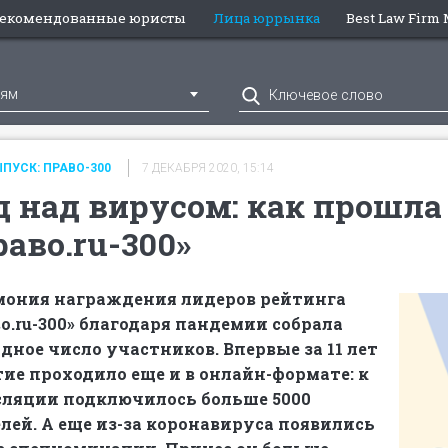
екомендованные юристы
Лица юррынка
Best Law Firm
иям
ПУСК: ПРАВО-300
7 ДЕКАБРЯ 2020, 15:14
д над вирусом: как прошла
раво.ru-300»
мония награждения лидеров рейтинга
о.ru-300» благодаря пандемии собрала
дное число участников. Впервые за 11 лет
ие проходило еще и в онлайн-формате: к
сляции подключилось больше 5000
лей. А еще из-за коронавируса появились