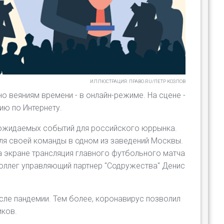
ИЛЛЮСТРАЦИЯ: ПРАВО.RU/ПЕТР КОЗЛОВ
о веяниям времени - в онлайн-режиме. На сцене -
цию по Интернету.
 ожидаемых событий для российского юррынка.
для своей команды в одном из заведений Москвы.
на экране трансляция главного футбольного матча
 коллег управляющий партнер "Содружества" Денис
сле пандемии. Тем более, коронавирус позволил
иков.