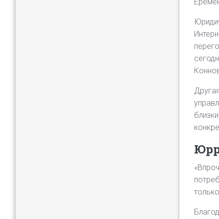
Ереме
Юридич
Интерн
перего
сегодн
Коннов
Другая
управ
близки
конкре
Юрр
«Впроч
потреб
только
Благод