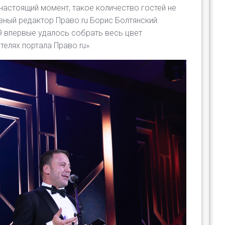
настоящий момент, такое количество гостей не
авный редактор Право.ru Борис Болтянский.
9 впервые удалось собрать весь цвет
телях портала Право.ru».