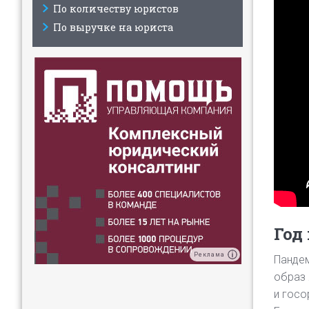
По количеству юристов
По выручке на юриста
Год
Реклама
Пандем
образ 
и госо