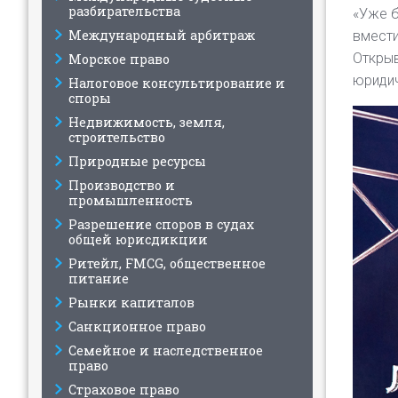
разбирательства
«Уже б
Международный арбитраж
вмести
Открыв
Морское право
юридич
Налоговое консультирование и
споры
Недвижимость, земля,
строительство
Природные ресурсы
Производство и
промышленность
Разрешение споров в судах
общей юрисдикции
Ритейл, FMCG, общественное
питание
Рынки капиталов
Санкционное право
Семейное и наследственное
право
Страховое право