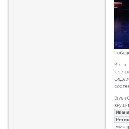
Победи
В кате
и сотр
федера
соотве
Bryan 
внушит
Иваня
Реги
суммар