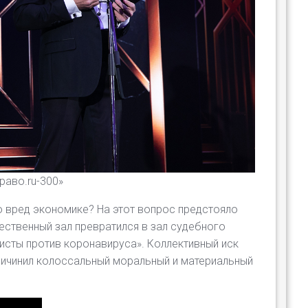
раво.ru-300»
о вред экономике? На этот вопрос предстояло
ественный зал превратился в зал судебного
сты против коронавируса». Коллективный иск
ричинил колоссальный моральный и материальный