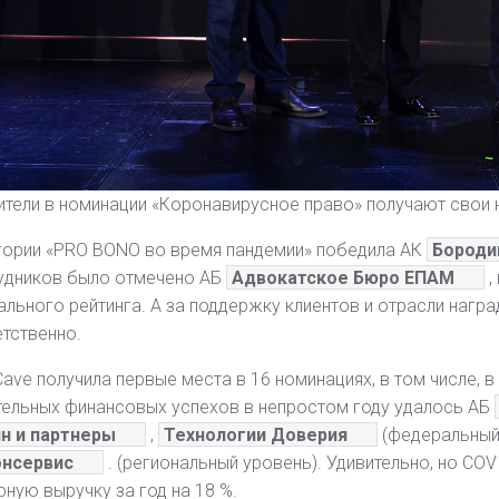
тели в номинации «Коронавирусное право» получают свои 
гории «PRO BONO во время пандемии» победила АК
Бороди
удников было отмечено АБ
Адвокатское Бюро ЕПАМ
,
льного рейтинга. А за поддержку клиентов и отрасли наград
тственно.
Cave получила первые места в 16 номинациях, в том числе, 
ельных финансовых успехов в непростом году удалось АБ
н и партнеры
,
Технологии Доверия
(федеральный
онсервис
. (региональный уровень). Удивительно, но C
ную выручку за год на 18 %.