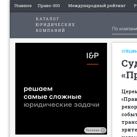
Главное
Право-300
Международный рейтинг
Р
КАТАЛОГ
ЮРИДИЧЕСКИХ
По компан
КОМПАНИЙ
СПЕЦВЫ
Су
«П
Цере
«Прав
рекор
событ
тран
зрите
Реклама