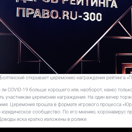
Болтянский открывает церемонию награждения рейтинга «П
 ли COVID-19 больше хорошего или, наоборот, нанес тольк
ть участникам церемонии награждения. На один вечер торж
ния. Церемония прошла в формате игрового процесса «Юри
 юридическое сообщество. По его мнению, коронавирус п
Доводы иска кратко изложены в ролике.