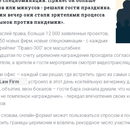
е спецноминации. Принес он больше
в или минусов - решали гости праздника.
ин вечер они стали зрителями процесса
ынок против пандемии».
аслей права, больше 12 000 заявленных проектов,
50 новых фирм, новые спецноминации - с каждым
рейтинг "Право-300" все масштабнее.
дцатая по счету церемония награждения проходила согласн
тели, а зрители и гости мероприятия смотрят видеотрансля
и офис — каждый сам решал, где встретить одно из самых
Law Firm
устроило в этот день коктейльную вечеринку 
, объятия, звон бокалов – гости бара сначала думали, что 
а не помпезное награждение», - передал впечатления своих
нов.
 словам, онлайн-формат может пользоваться спросом и по
ить границы церемонии и вовлечь рекордное число участн