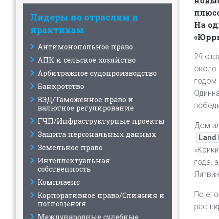
новы
плюсо
Лидеры по отраслям и
На од
практикам
«Юрр
Антимонопольное право
29 отр
АПК и сельское хозяйство
около 
Арбитражное судопроизводство
годом 
Банкротство
Одинна
ВЭД/Таможенное право и
победи
валютное регулирование
ГЧП/Инфраструктурные проекты
Дом ил
Защита персональных данных
Land 
Земельное право
«Крики
Интеллектуальная
года, 
собственность
Литви
Комплаенс
По его
Корпоративное право/Слияния и
поглощения
расшир
Международные судебные