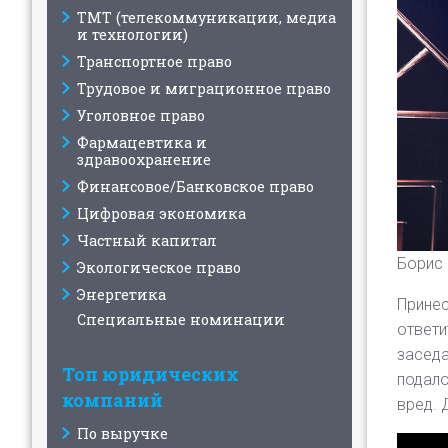
ТМТ (телекоммуникации, медиа
и технологии)
Транспортное право
Трудовое и миграционное право
Уголовное право
Фармацевтика и
здравоохранение
Финансовое/Банковское право
Цифровая экономика
Частный капитал
Борис 
Экологическое право
Энергетика
Принес
Специальные номинации
ответи
заседа
Топ юридических
подало
компаний
вред. 
По выручке