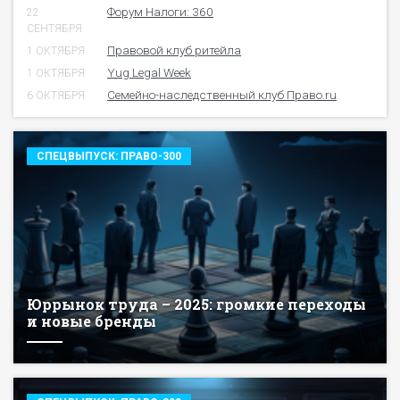
Форум Налоги: 360
22
СЕНТЯБРЯ
Правовой клуб ритейла
1 ОКТЯБРЯ
Yug Legal Week
1 ОКТЯБРЯ
Семейно-наследственный клуб Право.ru
6 ОКТЯБРЯ
СПЕЦВЫПУСК: ПРАВО-300
Юррынок труда – 2025: громкие переходы
и новые бренды