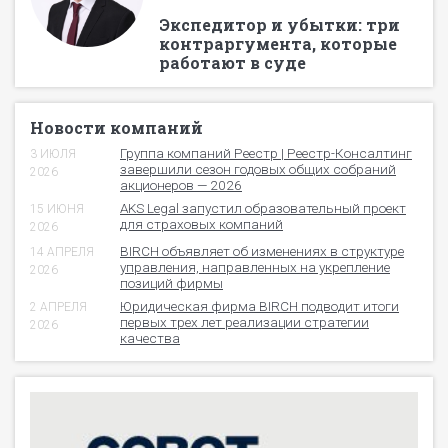
Экспедитор и убытки: три
контраргумента, которые
работают в суде
Новости компаний
Группа компаний Реестр | Реестр-Консалтинг
3 ИЮЛЯ
завершили сезон годовых общих собраний
2026
акционеров — 2026
AKS Legal запустил образовательный проект
15 ИЮНЯ
для страховых компаний
2026
BIRCH объявляет об изменениях в структуре
14 АПРЕЛЯ
управления, направленных на укрепление
2026
позиций фирмы
Юридическая фирма BIRCH подводит итоги
2 АПРЕЛЯ
первых трех лет реализации стратегии
2026
качества