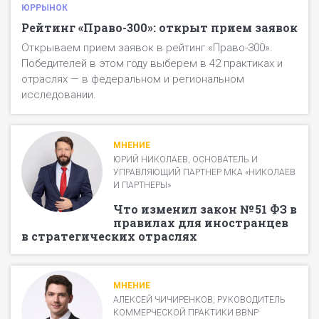
Клиент получает письмо с ссылкой на форму для
номинации в одной анкете);
ЮРРЫНОК
Остальные билеты можно приобрести
прохождения опроса.
финансовые документы — подтверждение
Рейтинг «Право-300»: открыт прием заявок
дополнительно на
event.pravo.ru
.
В случае, если клиент не получил/не открыл письмо,
выручки (при участии в финансово-кадровом
Открываем прием заявок в рейтинг «Право-300».
делается повторная рассылка по электронной
рэнкинге) в разделе «Загрузка документов»;
Победителей в этом году выберем в 42 практиках и
почте.
штатное расписание — подтверждение
отраслях — в федеральном и региональном
количества юристов (при участии в финансово-
В случае, если участник указал контактный номер
исследовании.
кадровом рэнкинге) в разделе «Загрузка
телефона клиента, делается рассылка в
документов».
мессенджерах.
Также организаторы рейтинга оставляют за собой
МНЕНИЕ
право позвонить клиенту.
ЮРИЙ НИКОЛАЕВ, ОСНОВАТЕЛЬ И
УПРАВЛЯЮЩИЙ ПАРТНЕР МКА «НИКОЛАЕВ
И ПАРТНЕРЫ»
Что изменил закон № 51 ФЗ в
правилах для иностранцев
в стратегических отраслях
МНЕНИЕ
АЛЕКСЕЙ ЧИЧИРЕНКОВ, РУКОВОДИТЕЛЬ
КОММЕРЧЕСКОЙ ПРАКТИКИ BBNP