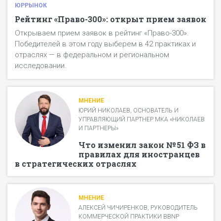
Клиент получает письмо с ссылкой на форму для
номинации в одной анкете);
ЮРРЫНОК
Остальные билеты можно приобрести
прохождения опроса.
финансовые документы — подтверждение
Рейтинг «Право-300»: открыт прием заявок
дополнительно на
event.pravo.ru
.
В случае, если клиент не получил/не открыл письмо,
выручки (при участии в финансово-кадровом
Открываем прием заявок в рейтинг «Право-300».
делается повторная рассылка по электронной
рэнкинге) в разделе «Загрузка документов»;
Победителей в этом году выберем в 42 практиках и
почте.
штатное расписание — подтверждение
отраслях — в федеральном и региональном
количества юристов (при участии в финансово-
В случае, если участник указал контактный номер
исследовании.
кадровом рэнкинге) в разделе «Загрузка
телефона клиента, делается рассылка в
документов».
мессенджерах.
Также организаторы рейтинга оставляют за собой
МНЕНИЕ
право позвонить клиенту.
ЮРИЙ НИКОЛАЕВ, ОСНОВАТЕЛЬ И
УПРАВЛЯЮЩИЙ ПАРТНЕР МКА «НИКОЛАЕВ
И ПАРТНЕРЫ»
Что изменил закон № 51 ФЗ в
правилах для иностранцев
в стратегических отраслях
МНЕНИЕ
АЛЕКСЕЙ ЧИЧИРЕНКОВ, РУКОВОДИТЕЛЬ
КОММЕРЧЕСКОЙ ПРАКТИКИ BBNP