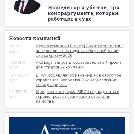
Экспедитор и убытки: три
контраргумента, которые
работают в суде
Новости компаний
Группа компаний Реестр | Реестр-Консалтинг
3 ИЮЛЯ
завершили сезон годовых общих собраний
2026
акционеров — 2026
AKS Legal запустил образовательный проект
15 ИЮНЯ
для страховых компаний
2026
BIRCH объявляет об изменениях в структуре
14 АПРЕЛЯ
управления, направленных на укрепление
2026
позиций фирмы
Юридическая фирма BIRCH подводит итоги
2 АПРЕЛЯ
первых трех лет реализации стратегии
2026
качества