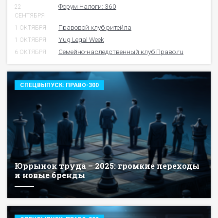
Форум Налоги: 360
22
СЕНТЯБРЯ
Правовой клуб ритейла
1 ОКТЯБРЯ
Yug Legal Week
1 ОКТЯБРЯ
Семейно-наследственный клуб Право.ru
6 ОКТЯБРЯ
СПЕЦВЫПУСК: ПРАВО-300
Юррынок труда – 2025: громкие переходы
и новые бренды